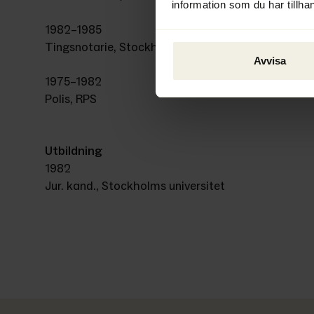
information som du har tillhan
1982–1985
Tingsnotarie, Stockholms tingsrätt
Avvisa
1975–1982
Polis, RPS
Utbildning
1982
Jur. kand., Stockholms universitet