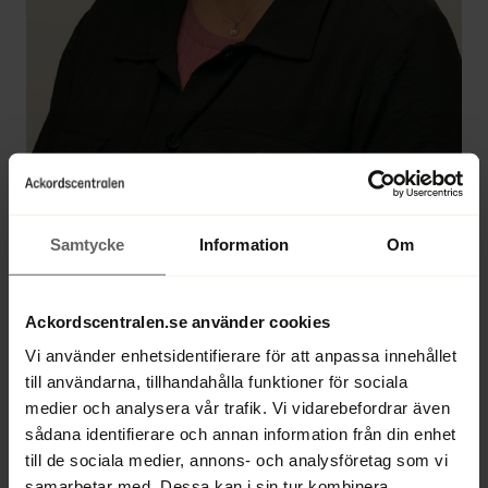
Samtycke
Information
Om
Helén Kjellson
Ackordscentralen.se använder cookies
Vi använder enhetsidentifierare för att anpassa innehållet
Ekonom, lönegarantihandläggare, handläggare, 
till användarna, tillhandahålla funktioner för sociala
assistent
medier och analysera vår trafik. Vi vidarebefordrar även
sådana identifierare och annan information från din enhet
Direkt 
+46 90 70 62 00
till de sociala medier, annons- och analysföretag som vi
Växel 
+46 90 70 62 00
samarbetar med. Dessa kan i sin tur kombinera