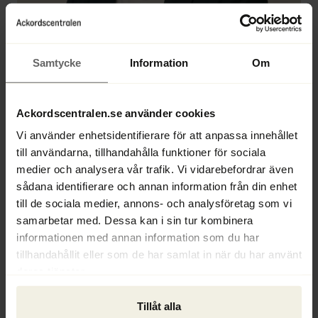
Samtycke
Information
Om
Ackordscentralen.se använder cookies
Vi använder enhetsidentifierare för att anpassa innehållet
till användarna, tillhandahålla funktioner för sociala
medier och analysera vår trafik. Vi vidarebefordrar även
Marie Wiman
sådana identifierare och annan information från din enhet
till de sociala medier, annons- och analysföretag som vi
samarbetar med. Dessa kan i sin tur kombinera
informationen med annan information som du har
Assistent
tillhandahållit eller som de har samlat in när du har använt
deras tjänster.
Direkt 
+46 8 670 44 03
Växel 
+46 8 670 44 00
Tillåt alla
marie.wiman@ackordscentralen.se