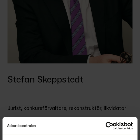
Stefan Skeppstedt
Jurist, konkursförvaltare, rekonstruktör, likvidator
Direkt 
+46 31 10 54 60
Växel 
+46 31 10 54 50
stefan.skeppstedt@ackordscentralen.se