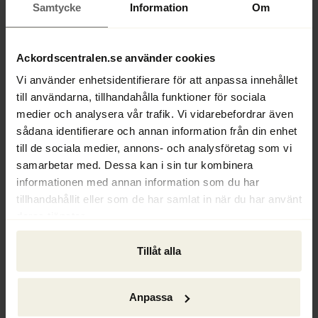
Samtycke
Information
Om
Bakgrund
Ackordscentralen.se använder cookies
2023–
Jurist, Ackordscentralen Väst
Vi använder enhetsidentifierare för att anpassa innehållet
till användarna, tillhandahålla funktioner för sociala
2018–2022
medier och analysera vår trafik. Vi vidarebefordrar även
Vd, Ackordscentralen Väst
sådana identifierare och annan information från din enhet
till de sociala medier, annons- och analysföretag som vi
2012–2018
samarbetar med. Dessa kan i sin tur kombinera
Jurist, Ackordscentralen Väst
informationen med annan information som du har
tillhandahållit eller som de har samlat in när du har använt
1999–2012
deras tjänster.
Bankjurist, SEB
Tillåt alla
1998–1999
Revisionssekreterare, Högsta domstolen
Anpassa