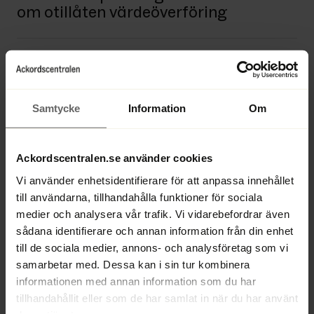
om otillåten värdeöverföring
Samtycke
Information
Om
Ackordscentralen.se använder cookies
Vi använder enhetsidentifierare för att anpassa innehållet
till användarna, tillhandahålla funktioner för sociala
medier och analysera vår trafik. Vi vidarebefordrar även
29 JANUARI 2026
RÄTTSNYTT
sådana identifierare och annan information från din enhet
Rådet och Europaparlamentet enas
till de sociala medier, annons- och analysföretag som vi
om gemensamma EU-regler för
samarbetar med. Dessa kan i sin tur kombinera
insolvensförfaranden
informationen med annan information som du har
tillhandahållit eller som de har samlat in när du har använt