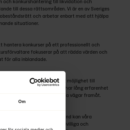
 och konkurshantering till likvidation och 
ande till dessa rättsområden. Vi är en av Sveriges 
obeståndsrätt och arbetar enbart med att hjälpa 
ande situationer. 
tt hantera konkurser på ett professionellt och 
kursförvaltare fokuserar på att rädda värden och 
t för alla inblandade. 
n ge ett livskraftigt företag möjlighet till 
samhet. Våra rekonstruktörer har lång erfarenhet 
 att hitta hållbara och praktiska vägar framåt. 
Om
ecklas utan att vara på obestånd kan våra 
processen. Vi hanterar både frivilliga och 
ioner för sociala medier och