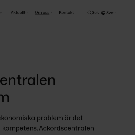
r
Aktuellt
Om oss
Kontakt
Sök
Sve
entralen
lm
 ekonomiska problem är det 
 kompetens. Ackordscentralen 