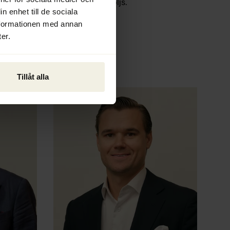
säkerställer att alla regler följs.
n enhet till de sociala
nformationen med annan
er.
Tillåt alla