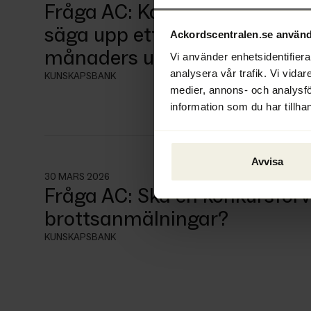
Fråga AC: Kan ett företag i r
säga upp ett lokalhyresavtal
Ackordscentralen.se använd
månaders uppsägningstid?
Vi använder enhetsidentifierar
analysera vår trafik. Vi vidar
KUNSKAPSBANK
medier, annons- och analysf
information som du har tillhan
Avvisa
30 MARS 2026
Fråga AC: Ska en konkursförv
brottsanmälningar?
KUNSKAPSBANK