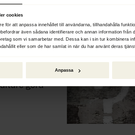
ekonstruktion
 med tre
er cookies
e för att anpassa innehållet till användarna, tillhandahålla funkt
ebefordrar även sådana identifierare och annan information från di
öretag som vi samarbetar med. Dessa kan i sin tur kombinera i
dahållit eller som de har samlat in när du har använt deras tjänst
Anpassa
altare göra