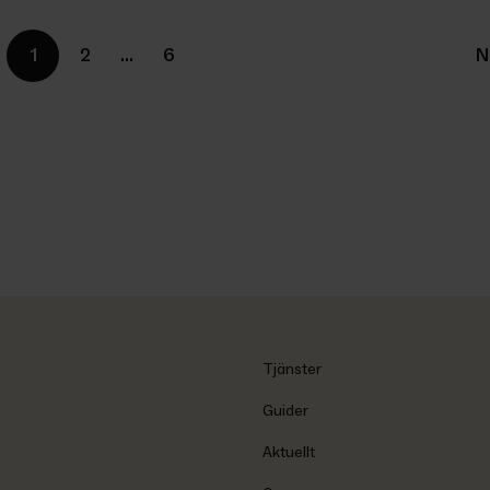
1
2
…
6
N
Tjänster
Guider
Aktuellt