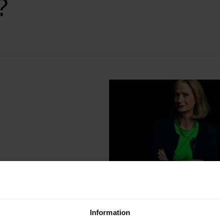
?
Information