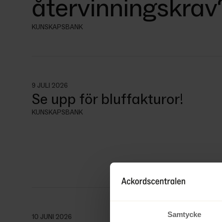
återvinningskrav
KUNSKAPSBANK
9 JULI 2026
Se upp för bluffakturor!
KUNSKAPSBANK
Samtycke
10 JUNI 2026