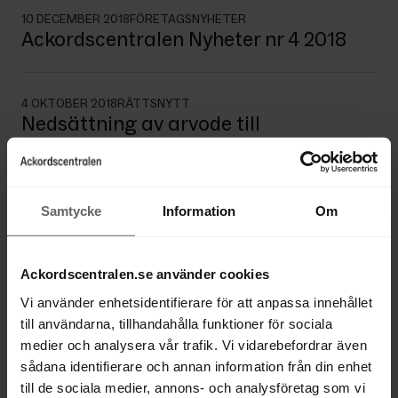
10 DECEMBER 2018
FÖRETAGSNYHETER
Ackordscentralen Nyheter nr 4 2018
4 OKTOBER 2018
RÄTTSNYTT
Nedsättning av arvode till
konkursförvaltare
4 OKTOBER 2018
RÄTTSNYTT
Samtycke
Information
Om
Kan en ställföreträdare i ett
aktiebolag undgå personligt ansvar
för bolagets skatteskulder?
Ackordscentralen.se använder cookies
Vi använder enhetsidentifierare för att anpassa innehållet
till användarna, tillhandahålla funktioner för sociala
4 OKTOBER 2018
KUNSKAPSBANK
medier och analysera vår trafik. Vi vidarebefordrar även
Har styrelsen en plikt att försätta
sådana identifierare och annan information från din enhet
bolaget i konkurs?
till de sociala medier, annons- och analysföretag som vi