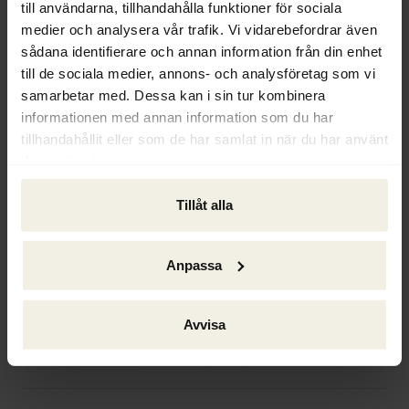
till användarna, tillhandahålla funktioner för sociala
undersökningsplikt gällande
medier och analysera vår trafik. Vi vidarebefordrar även
gäldenärs solvens
sådana identifierare och annan information från din enhet
till de sociala medier, annons- och analysföretag som vi
samarbetar med. Dessa kan i sin tur kombinera
informationen med annan information som du har
tillhandahållit eller som de har samlat in när du har använt
deras tjänster.
Tillåt alla
Anpassa
7 JUNI 2018
NYHETER
Avvisa
Byggindustrin ännu inte påverkad av
bomarknad på nedgång