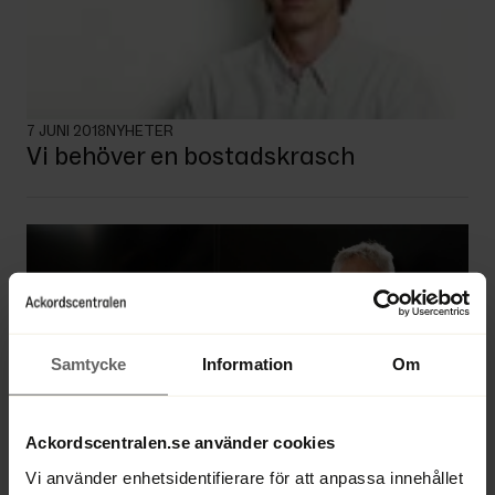
7 JUNI 2018
NYHETER
Vi behöver en bostadskrasch
Samtycke
Information
Om
Ackordscentralen.se använder cookies
7 JUNI 2018
RÄTTSNYTT
Vi använder enhetsidentifierare för att anpassa innehållet
HD-dom om betalningsmottagares