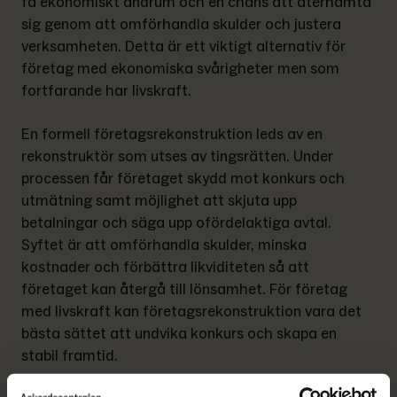
få ekonomiskt andrum och en chans att återhämta 
sig genom att omförhandla skulder och justera 
verksamheten. Detta är ett viktigt alternativ för 
företag med ekonomiska svårigheter men som 
fortfarande har livskraft.
En formell företagsrekonstruktion leds av en 
rekonstruktör som utses av tingsrätten. Under 
processen får företaget skydd mot konkurs och 
utmätning samt möjlighet att skjuta upp 
betalningar och säga upp ofördelaktiga avtal. 
Syftet är att omförhandla skulder, minska 
kostnader och förbättra likviditeten så att 
företaget kan återgå till lönsamhet. För företag 
med livskraft kan företagsrekonstruktion vara det 
bästa sättet att undvika konkurs och skapa en 
stabil framtid.