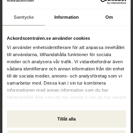
Tecken på att en företagsrekonstruktion kan 
behövas:
Samtycke
Information
Om
Obetalda fakturor 
–
Om företaget ofta missar 
betalningsfrister och ackumulerar obetalda 
fakturor kan det tyda på allvarliga 
Ackordscentralen.se använder cookies
likviditetsproblem.
Vi använder enhetsidentifierare för att anpassa innehållet
till användarna, tillhandahålla funktioner för sociala
Brist på likviditet 
–
Ett företag som har svårt att 
medier och analysera vår trafik. Vi vidarebefordrar även
betala sina kortsiktiga skulder kan snabbt hamna 
sådana identifierare och annan information från din enhet
i svårigheter. Om företaget inte har tillräckligt 
till de sociala medier, annons- och analysföretag som vi
med pengar för att täcka löpande utgifter kan 
samarbetar med. Dessa kan i sin tur kombinera
det vara en tydlig signal om ekonomiska problem.
informationen med annan information som du har
tillhandahållit eller som de har samlat in när du har använt
Ökande skulder 
–
Om skulderna växer snabbare 
deras tjänster.
än företagets intäkter och betalningsförmågan 
försämras kan det vara ett tecken på att 
Tillåt alla
ekonomin är ohållbar.