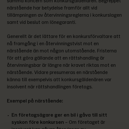
samma koncern som konkursgäldenären. Begreppet 
närstående har betydelse framför allt vid 
tillämpningen av återvinningsreglerna i konkurslagen 
samt vid beslut om lönegaranti. 
Generellt är det lättare för en konkursförvaltare att 
nå framgång i en återvinningstvist mot en 
närstående än mot någon utomstående. Fristerna 
för att göra gällande att en rättshandling är 
återvinningsbar är längre när kravet riktas mot en 
närstående. Vidare presumeras en närstående 
känna till exempelvis att konkursgäldenären var 
insolvent när rättshandlingen företogs.
Exempel på närstående:
En företagsägare ger en bil i gåva till sitt 
syskon före konkursen 
–
Om företaget är 