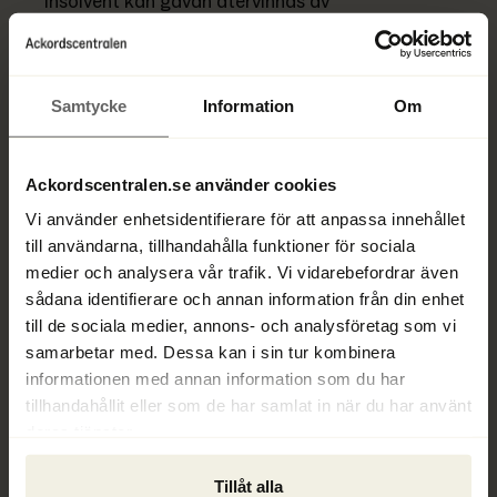
insolvent kan gåvan återvinnas av 
konkursförvaltaren, eftersom syskon räknas som 
närstående och återvinningsfristen är tre år. Om 
gåvan har skett till någon utomstående är fristen 
Samtycke
Information
Om
ett år.
Ett insolvent företag betalar en stor skuld till 
Ackordscentralen.se använder cookies
sitt systerföretag trots att det finna skulder 
Vi använder enhetsidentifierare för att anpassa innehållet
till andra borgenärer – 
Systerföretaget 
till användarna, tillhandahålla funktioner för sociala
presumeras känna till såväl insolvensen som det 
medier och analysera vår trafik. Vi vidarebefordrar även
otillbörliga i att ha fått betalt före andra 
sådana identifierare och annan information från din enhet
borgenärer. För att undgå återvinning måste 
till de sociala medier, annons- och analysföretag som vi
systerföretaget styrka att det inte kände till eller 
samarbetar med. Dessa kan i sin tur kombinera
haft anledning att känna till dess omständigheter
informationen med annan information som du har
tillhandahållit eller som de har samlat in när du har använt
Synonymer och relaterade begrepp:
deras tjänster.
Släkting 
Tillåt alla