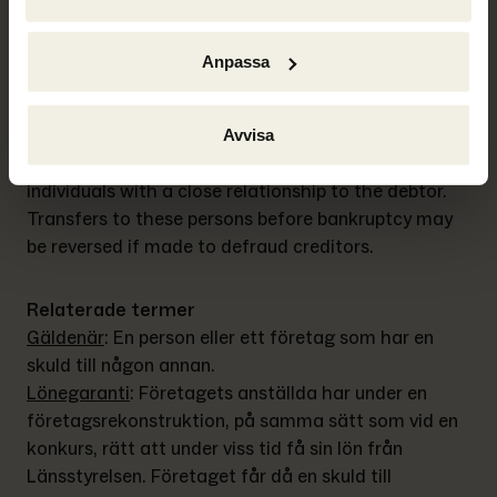
Ond tro
Anpassa
Återvinning
Definition in English: Related persons
Avvisa
Related persons refers to close family members or 
individuals with a close relationship to the debtor. 
Transfers to these persons before bankruptcy may 
be reversed if made to defraud creditors.
Relaterade termer
Gäldenär
: 
En person eller ett företag som har en 
skuld till någon annan.
Lönegaranti
: 
Företagets anställda har under en 
företagsrekonstruktion, på samma sätt som vid en 
konkurs, rätt att under viss tid få sin lön från 
Länsstyrelsen. Företaget får då en skuld till 