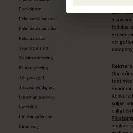
Preskription
Definitio
Rekonstruktion i sak
Insolvenc
fall due, 
Rekonstruktionsplan
exceed as
Rekonstruktör
obligatio
Separationsrätt
company 
Skuldnedskrivning
Relatera
Slutredovisning
Obestån
Tillsynsavgift
takt med a
Tillsynsmyndighet
Benämns ä
Konkurs
: 
Underhandsackord
säljes, v
Utdelning
enligt en
Utdelningsförslag
Företags
konkurs 
Utmätning