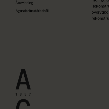
möjliga a
Återvinning
Rekonstr
Äganderättsförbehåll
övervaka 
rekonstru