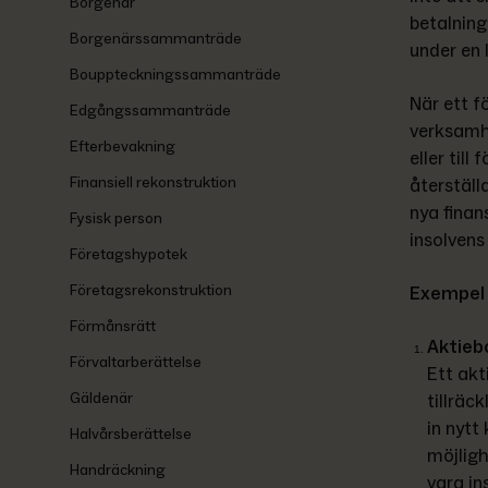
Borgenär
betalning
Borgenärssammanträde
under en 
Bouppteckningssammanträde
När ett fö
Edgångssammanträde
verksamhe
Efterbevakning
eller til
Finansiell rekonstruktion
återställ
nya finan
Fysisk person
insolvens
Företagshypotek
Företagsrekonstruktion
Exempel 
Förmånsrätt
Aktieb
Förvaltarberättelse
Ett akt
Gäldenär
tillräc
in nytt
Halvårsberättelse
möjligh
Handräckning
vara in