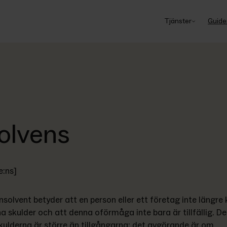
Tjänster
Guide
olvens
e:ns]
insolvent betyder att en person eller ett företag inte längre 
na skulder och att denna oförmåga inte bara är tillfällig. De
skulderna är större än tillgångarna; det avgörande är om 