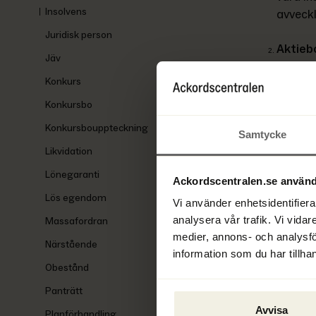
Insolvens
avveckl
Juridisk person
Aktieb
Jäv
Ett för
Konkurs
försälj
leveran
Konkursbo
verksa
Konkursbouppteckning
Samtycke
företag
Likvidation
mot ko
och hit
Lönegaranti
Ackordscentralen.se använd
Lös egendom
Vi använder enhetsidentifierar
Synonyme
analysera vår trafik. Vi vidar
Massafordran
medier, annons- och analysf
Obestå
Närstående
information som du har tillhan
Obestånd
Ekonom
Panträtt
Likvidi
Avvisa
Planförhandling