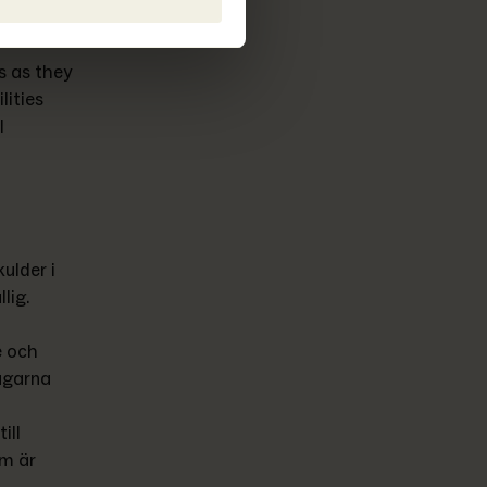
 as they 
ities 
 
ulder i 
ig. 
 och 
ägarna 
ll 
m är 