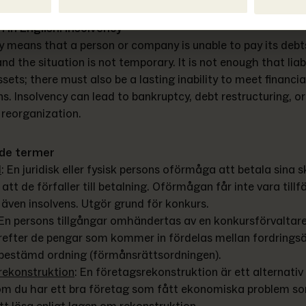
n in English: Insolvency
y means that a person or company is unable to pay its debts
and the situation is not temporary. It is not enough that liabil
sets; there must also be a lasting inability to meet financial
ns. Insolvency can lead to bankruptcy, debt restructuring, or 
reorganization.
de termer
d
: 
En juridisk eller fysisk persons oförmåga att betala sina sk
tt de förfaller till betalning. Oförmågan får inte vara tillfäll
ven insolvens. Utgör grund för konkurs.
En persons tillgångar omhändertas av en konkursförvaltare
arefter de pengar som kommer in fördelas mellan fordrings
 bestämd ordning (förmånsrättsordningen).
rekonstruktion
: 
En företagsrekonstruktion är ett alternativ ti
om du har ett bra företag som fått ekonomiska problem so