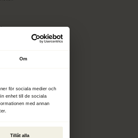
ng i 
tt rädda 
Om
igt skydd 
 skulder 
ioner för sociala medier och
n enhet till de sociala
nformationen med annan
er.
Tillåt alla