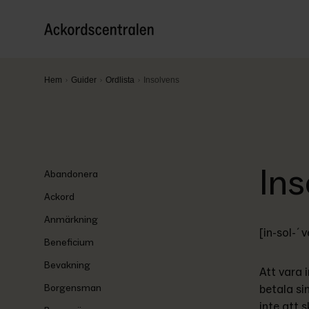
Hem
Guider
Ordlista
Insolvens
Ins
Abandonera
Ackord
Anmärkning
[in-sol-´v
Beneficium
Bevakning
Att vara 
Borgensman
betala si
inte att 