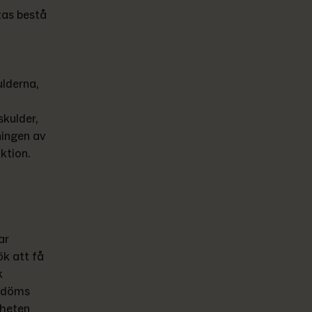
tas bestå 
lderna, 
kulder, 
ingen av 
ktion.
r 
k att få 
 
edöms 
heten 