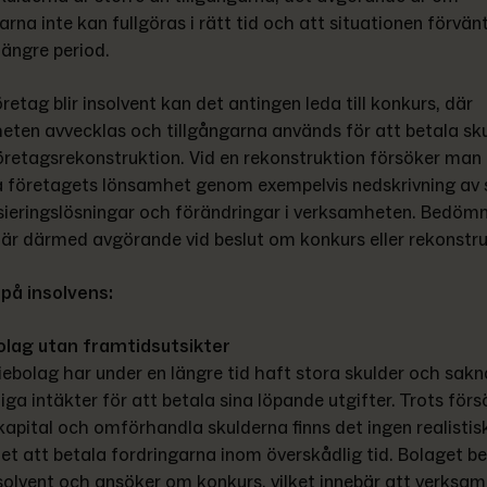
arna inte kan fullgöras i rätt tid och att situationen förvän
längre period. 
retag blir insolvent kan det antingen leda till konkurs, där 
ten avvecklas och tillgångarna används för att betala sku
l företagsrekonstruktion. Vid en rekonstruktion försöker man 
a företagets lönsamhet genom exempelvis nedskrivning av s
sieringslösningar och förändringar i verksamheten. Bedömn
 är därmed avgörande vid beslut om konkurs eller rekonstru
på insolvens:
olag utan framtidsutsikter
iebolag har under en längre tid haft stora skulder och sakna
kliga intäkter för att betala sina löpande utgifter. Trots försö
 kapital och omförhandla skulderna finns det ingen realistisk
et att betala fordringarna inom överskådlig tid. Bolaget b
solvent och ansöker om konkurs, vilket innebär att verksam