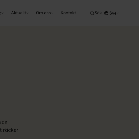
r
Aktuellt
Om oss
Kontakt
Sök
Sve
kan 
t räcker 