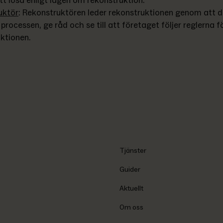
tt lösa enligt lagen om rekonstruktion.
uktör
: 
Rekonstruktören leder rekonstruktionen genom att dr
processen, ge råd och se till att företaget följer reglerna fö
ktionen.
Tjänster
Guider
Aktuellt
Om oss