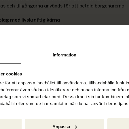
as och tillgångarna används för att betala borgenärerna.
olag med livskraftig kärna
etag har fått ekonomiska svårigheter efter en kraftig nedgå
ningen. Skulderna har vuxit och bolaget har svårt att betala 
törer och anställda i tid. Ledningen ser dock en möjlighet a
mheten genom omstrukturering och ansöker om 
Information
srekonstruktion. Under rekonstruktionen får bolaget tillfäll
nkurs medan en rekonstruktör arbetar med att omförhandla
ta en hållbar lösning för att återställa lönsamheten.
er cookies
e för att anpassa innehållet till användarna, tillhandahålla funkt
r och relaterade begrepp:
ebefordrar även sådana identifierare och annan information från di
öretag som vi samarbetar med. Dessa kan i sin tur kombinera i
nd
dahållit eller som de har samlat in när du har använt deras tjänst
isk oförmåga
tetsproblem
Anpassa