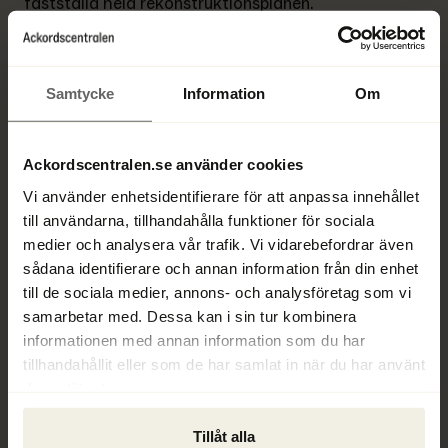
fastställa hela rekonstruktionsplanen.
En planförhandling kan endast hållas inom ramen 
för en pågående företagsrekonstruktion. 
Samtycke
Information
Om
Gäldenären har möjlighet att begära 
planförhandling redan i samband med sin ansökan 
om företagsrekonstruktion.
Ackordscentralen.se använder cookies
Vi använder enhetsidentifierare för att anpassa innehållet
En begäran om planförhandling måste vara 
till användarna, tillhandahålla funktioner för sociala
skriftlig och ska innehålla:
medier och analysera vår trafik. Vi vidarebefordrar även
sådana identifierare och annan information från din enhet
Ett förslag till rekonstruktionsplan.
till de sociala medier, annons- och analysföretag som vi
samarbetar med. Dessa kan i sin tur kombinera
Information om huruvida säkerhet har ställts för 
informationen med annan information som du har
den betalning som gäldenären erbjuder enligt 
tillhandahållit eller som de har samlat in när du har använt
rekonstruktionsplanen, samt en beskrivning av 
deras tjänster.
säkerheten om sådan finns.
Tillåt alla