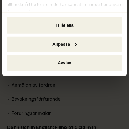
tillhandahållit eller som de har samlat in när du har använt
Ett företag som levererat varor till gäldenären 
deras tjänster.
skickar in en bevakning för sin obetalda faktura. 
Tillåt alla
En långivare med en oprioriterad fordran bevakar 
sin fordran för att få del av utdelningen. 
Anpassa
Skatteverket gör en bevakning för att kräva in 
obetalda skatter och avgifter. 
Avvisa
Synonymer och relaterade begrepp:
Anmälan av fordran
Bevakningsförfarande
Fordringsanmälan
Definition in English: Filing of a claim in 