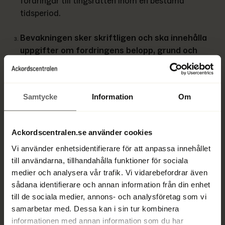
fordringar till tingsrätten inom en bestämd 
tidsperiod. 
Bevakningen sker skriftligen och ska innehålla 
uppgifter om fordringens belopp, grund och 
eventuell förmånsrätt 
–
Borgenärerna ska 
lämna en skriftlig anmälan där de redogör för hur 
mycket de är berättigade att få betalt för, vad 
Samtycke
Information
Om
fordringen baseras på samt om de har någon 
särskild rätt att prioriteras vid utdelningen.
Ackordscentralen.se använder cookies
Om en borgenär missar tidsfristen kan en 
Vi använder enhetsidentifierare för att anpassa innehållet
senare bevakning göras mot en avgift
 –
Om en 
till användarna, tillhandahålla funktioner för sociala
borgenär inte hinner lämna sin bevakning inom 
medier och analysera vår trafik. Vi vidarebefordrar även
tidsfristen, kan denne göra en så kallad 
sådana identifierare och annan information från din enhet
efterbevakning mot en avgift. 
till de sociala medier, annons- och analysföretag som vi
samarbetar med. Dessa kan i sin tur kombinera
Exempel på bevakning i konkurs:
informationen med annan information som du har