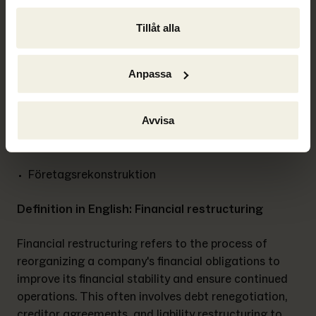
rekonstruktion omförhandlas lånevillkoren, vilket 
leder till lägre räntekostnader och en förbättrad 
Tillåt alla
likviditet.
Synonymer och relaterade begrepp:
Anpassa
Ekonomisk rekonstruktion
Avvisa
Skuldnedskrivning
Företagsrekonstruktion
Definition in English: Financial restructuring
Financial restructuring refers to the process of 
reorganizing a company's financial obligations to 
improve its financial stability and ensure continued 
operations. This often involves debt renegotiation, 
creditor agreements, and liability restructuring to 