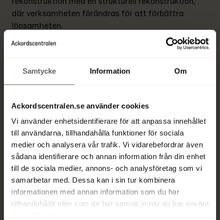
rekonstruktion med en strukturell rekonstruktion, 
där verksamheten förändras för att förbättra 
lönsamheten.
Exempel på finansiell rekonstruktion:
Samtycke
Information
Om
Skuldnedskrivning genom skuldnedskrivning
 –
Ett företag har ackumulerade skulder på 10 
miljoner kronor och riskerar konkurs. Genom en 
Ackordscentralen.se använder cookies
finansiell rekonstruktion kommer företaget 
Vi använder enhetsidentifierare för att anpassa innehållet
överens med sina borgenärer om en 
till användarna, tillhandahålla funktioner för sociala
skuldnedskrivning där 50 % av skulderna skrivs 
medier och analysera vår trafik. Vi vidarebefordrar även
ned. Detta ger företaget möjlighet att återhämta 
sådana identifierare och annan information från din enhet
sig och fortsätta verksamheten.
till de sociala medier, annons- och analysföretag som vi
samarbetar med. Dessa kan i sin tur kombinera
Omförhandling av lån och räntor 
–
Ett företag 
informationen med annan information som du har
har finansierat sin verksamhet genom dyra lån 
tillhandahållit eller som de har samlat in när du har använt
med höga räntor. Genom en finansiell 
deras tjänster.