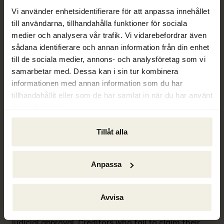
förmånsrättslagen samt bevakade eller 
Vi använder enhetsidentifierare för att anpassa innehållet
efterbevakade fordringar.
till användarna, tillhandahålla funktioner för sociala
medier och analysera vår trafik. Vi vidarebefordrar även
Synonymer och relaterade begrepp:
sådana identifierare och annan information från din enhet
till de sociala medier, annons- och analysföretag som vi
Utdelningsförslag
samarbetar med. Dessa kan i sin tur kombinera
informationen med annan information som du har
Förvaltningsåtgärd
tillhandahållit eller som de har samlat in när du har använt
deras tjänster.
Fördelning av tillgångar
Tillåt alla
Definition in English: Distribution
In bankruptcy law, distribution refers to the process 
Anpassa
of dividing the assets of a bankrupt entity among 
creditors based on a proposal set by the bankruptcy 
trustee. This process involves both monetary and 
Avvisa
non-monetary distributions, and it is subject to 
judicial approval. Creditors who fail to claim their 