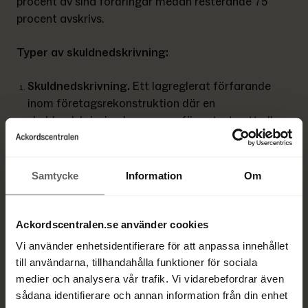
procent av sina fordringar medan resterande 75 
procent avskrivs.
Typer av skuldnedskrivning:
Skuldnedskrivning. 
Ett lagreglerat förfarande 
inom företagsrekonstruktion där en 
skuldnedskrivning kan genomföras trots att alla 
borgenärer inte accepterar planen. Gäldenären 
presenterar en rekonstruktionsplan med 
skuldnedskrivning, som fastställs av domstolen.
Samtycke
Information
Om
Underhandsackord. 
En frivillig uppgörelse mellan 
gäldenären och borgenärerna där en del av 
Ackordscentralen.se använder cookies
skulderna skrivs av. Detta är inte reglerat enligt 
Vi använder enhetsidentifierare för att anpassa innehållet
lag och fungerar bäst när antalet borgenärer är 
till användarna, tillhandahålla funktioner för sociala
begränsat. Förfarandet sker utanför domstol.
medier och analysera vår trafik. Vi vidarebefordrar även
sådana identifierare och annan information från din enhet