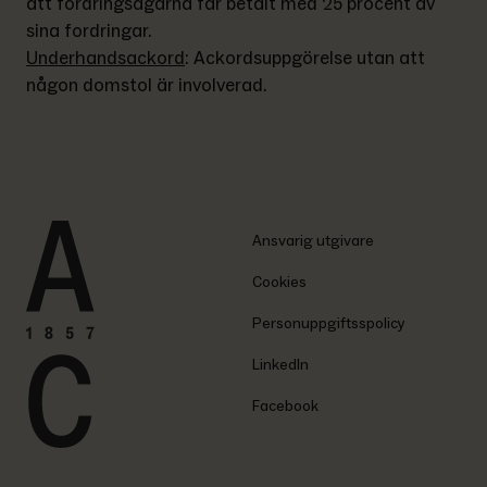
att fordringsägarna får betalt med 25 procent av 
sina fordringar.
Underhandsackord
: 
Ackordsuppgörelse utan att 
någon domstol är involverad.
Ansvarig utgivare
Cookies
Personuppgiftsspolicy
LinkedIn
Facebook