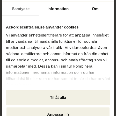
lag.
Samtycke
Information
Om
Lönegaranti vid företagsrekonstruktion 
– När 
ett företag genomgår en företagsrekonstruktion 
och inte kan betala sina anställda löner, kan de 
Ackordscentralen.se använder cookies
anställda vara berättigade till lönegaranti om 
Vi använder enhetsidentifierare för att anpassa innehållet
företaget inte har möjlighet att betala under 
till användarna, tillhandahålla funktioner för sociala
rekonstruktionen.
medier och analysera vår trafik. Vi vidarebefordrar även
sådana identifierare och annan information från din enhet
Synonymer och relaterade begrepp:
till de sociala medier, annons- och analysföretag som vi
samarbetar med. Dessa kan i sin tur kombinera
Statlig lönegaranti
informationen med annan information som du har
tillhandahållit eller som de har samlat in när du har använt
Statlig löneersättning
deras tjänster.
Löneskydd vid konkurs eller rekonstruktion
Tillåt alla
Definition in English: Wage Guarantee
Anpassa
Wage Guarantee is a state-backed compensation 