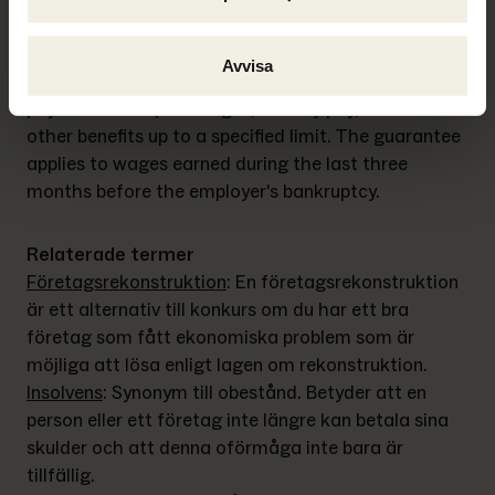
system for employees who have not been paid their 
salaries due to their employer's financial difficulties, 
Avvisa
such as bankruptcy. It ensures that workers receive 
payment for unpaid wages, holiday pay, and certain 
other benefits up to a specified limit. The guarantee 
applies to wages earned during the last three 
months before the employer's bankruptcy.
Relaterade termer
Företagsrekonstruktion
: 
En företagsrekonstruktion 
är ett alternativ till konkurs om du har ett bra 
företag som fått ekonomiska problem som är 
möjliga att lösa enligt lagen om rekonstruktion.
Insolvens
: 
Synonym till obestånd. Betyder att en 
person eller ett företag inte längre kan betala sina 
skulder och att denna oförmåga inte bara är 
tillfällig.