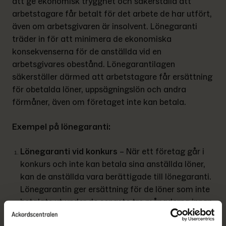
att ge ekonomisk trygghet och säkerställa att 
arbetstagare får betalt för det arbete de har utfört, 
även om arbetsgivaren är insolvent. Lönegaranti 
träder in för att minimera de ekonomiska 
konsekvenserna för de anställda vid en 
arbetsgivares obestånd. Lönegarantilagen 
säkerställer därmed att arbetstagare får ersättning 
för obetalda löner, uppsägningslön och andra 
förmåner, även om företaget inte kan betala. 
Exempel på lönegaranti:
Lönegaranti vid konkurs 
– När
ett företag går i 
konkurs och inte kan betala sina anställda löner, 
kan de anställda vara berättigade till lönegaranti. 
Lönegarantin ger ersättning för de löner som inte 
betalats ut under de senaste tre månaderna innan 
konkursen, upp till ett visst belopp som regleras av 