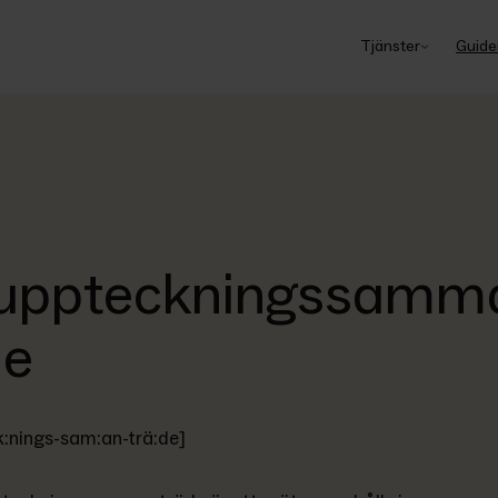
Tjänster
Guide
uppteckningssamm
de
k:nings-sam:an-trä:de]