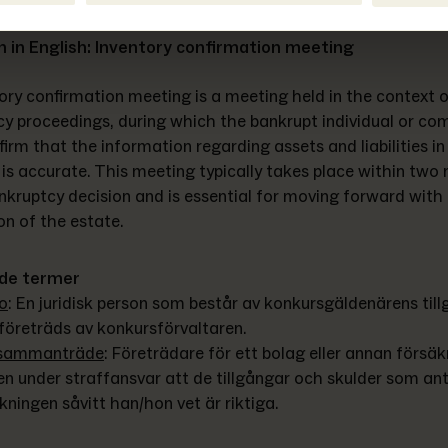
n in English:
Inventory confirmation meeting
ory confirmation meeting is a meeting held in the context o
y proceedings, during which the bankrupt individual or co
irm that the information regarding assets and liabilities in 
 is accurate. This meeting typically takes place within two
nkruptcy decision and is essential for moving forward with 
ion of the estate.
de termer
o
: 
En juridisk person som består av konkursgäldenärens till
öreträds av konkursförvaltaren.
sammanträde
: 
Företrädare för ett bolag eller annan försäkr
en under straffansvar att de tillgångar och skulder som ant
ningen såvitt han/hon vet är riktiga.