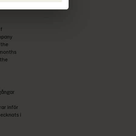
f 
mpany 
the 
 months 
the 
gångar 
ar inför 
ecknats i 