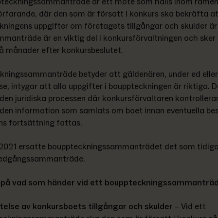
pteckningssammanträde är ett möte som hålls inom ramen f
rfarande, där den som är försatt i konkurs ska bekräfta at
ningens uppgifter om företagets tillgångar och skulder är 
manträde är en viktig del i konkursförvaltningen och sker v
å månader efter konkursbeslutet.
ningssammanträde betyder att gäldenären, under ed eller 
se, intygar att alla uppgifter i bouppteckningen är riktiga. D
 den juridiska processen där konkursförvaltaren kontrollerar
r den information som samlats om boet innan eventuella bes
s fortsättning fattas.
i 2021 ersatte bouppteckningssammanträdet det som tidiga
 edgångssammanträde.
på vad som händer vid ett bouppteckningssammanträd
telse av konkursboets tillgångar och skulder 
–
Vid ett 