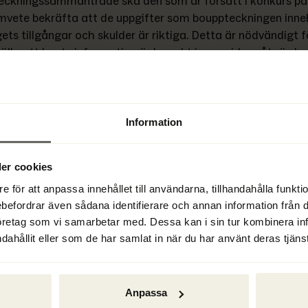
eckningssammanträde ska den som är försatt i konkurs på 
vete bekräfta att de uppgifter som bouppteckningen inneh
ets tillgångar och skulder är riktiga. Detta är nödvändigt fö
älla att boets information är korrekt innan vidare åtgärder
gar och tillägg i bouppteckningen 
– Om gäldenären eller 
ktör gör ändringar eller tillägg i bouppteckningen, ska dett
Information
tas vid bouppteckningssammanträdet. Konkursförvaltaren s
älla att dessa ändringar är korrekta och att alla parter har 
er cookies
et att göra nödvändiga justeringar i bouppteckningen.
e för att anpassa innehållet till användarna, tillhandahålla funkt
r och relaterade begrepp:
ebefordrar även sådana identifierare och annan information från di
öretag som vi samarbetar med. Dessa kan i sin tur kombinera i
dahållit eller som de har samlat in när du har använt deras tjänst
eckningsförrättning 
telsesammanträde
Anpassa
sbekräftelsesammanträde