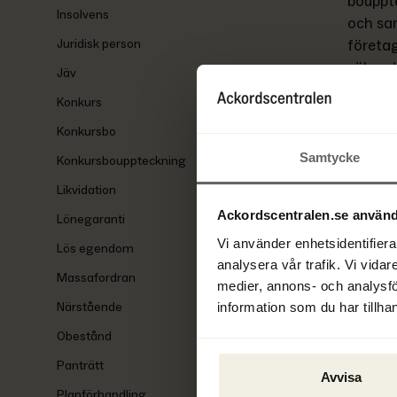
bouppt
Insolvens
och sam
Juridisk person
företag
säkerst
Jäv
vidtas.
Konkurs
Konkursbo
Ändrin
annan a
Samtycke
Konkursbouppteckning
bekräf
Likvidation
säkerst
Ackordscentralen.se använd
Lönegaranti
möjligh
Vi använder enhetsidentifierar
Lös egendom
Synonyme
analysera vår trafik. Vi vidar
Massafordran
medier, annons- och analysf
information som du har tillhan
Närstående
Bouppt
Obestånd
Bekräf
Panträtt
Avvisa
Konkur
Planförhandling