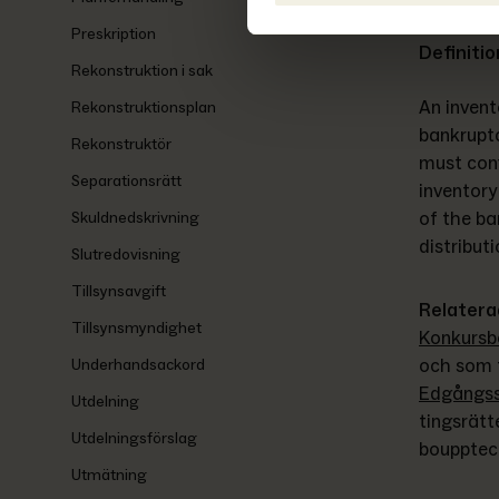
Preskription
Definitio
Rekonstruktion i sak
An invent
Rekonstruktionsplan
bankruptc
Rekonstruktör
must conf
Separationsrätt
inventory
of the ba
Skuldnedskrivning
distribut
Slutredovisning
Tillsynsavgift
Relatera
Tillsynsmyndighet
Konkursb
och som f
Underhandsackord
Edgångs
Utdelning
tingsrätt
Utdelningsförslag
bouppteck
Utmätning