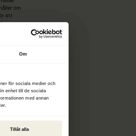
heder 
åller om 
r att 
 kan 
någon 
a 
Om
ka 
ioner för sociala medier och
n enhet till de sociala
nformationen med annan
er.
Tillåt alla