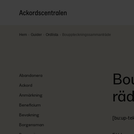
Hem
Guider
Ordlista
Bouppteckningssammanträde
Bo
Abandonera
Ackord
rä
Anmärkning
Beneficium
Bevakning
[bu:up-te
Borgensman