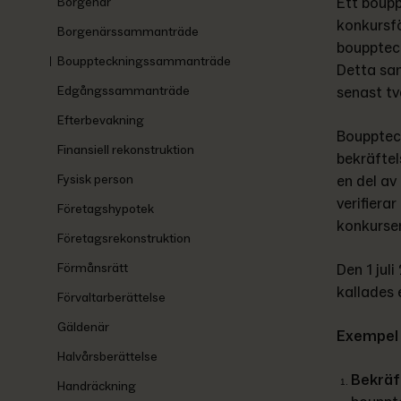
Ett boup
Borgenär
konkursfö
Borgenärssammanträde
bouppteck
Bouppteckningssammanträde
Detta sam
Edgångssammanträde
senast tv
Efterbevakning
Bouppteck
Finansiell rekonstruktion
bekräftel
Fysisk person
en del av
verifiera
Företagshypotek
konkursen
Företagsrekonstruktion
Förmånsrätt
Den 1 jul
kallades
Förvaltarberättelse
Gäldenär
Exempel 
Halvårsberättelse
Bekräf
Handräckning