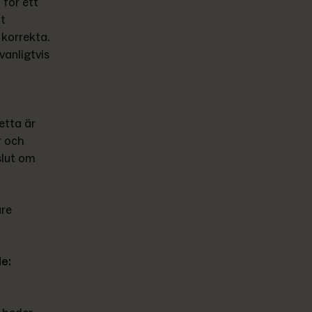
ör ett 
t 
korrekta. 
anligtvis 
etta är 
 och 
lut om 
re 
e: